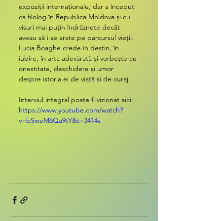
expoziții internaționale, dar a început 
ca filolog în Republica Moldova și cu 
visuri mai puțin îndrăznețe decât 
aveau să i se arate pe parcursul vieții. 
Lucia Boaghe crede în destin, în 
iubire, în arta adevărată și vorbește cu 
onestitate, deschidere și umor 
despre istoria ei de viață și de curaj.
Interviul integral poate fi vizionat aici:
https://www.youtube.com/watch?
v=bSweM6Qa9tY&t=3414s