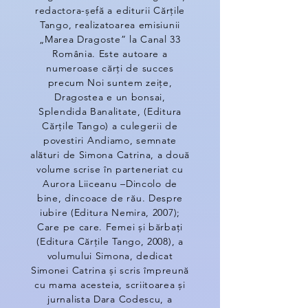
redactora-șefă a editurii Cărțile
Tango, realizatoarea emisiunii
„Marea Dragoste” la Canal 33
România. Este autoare a
numeroase cărți de succes
precum Noi suntem zeițe,
Dragostea e un bonsai,
Splendida Banalitate, (Editura
Cărțile Tango) a culegerii de
povestiri Andiamo, semnate
alături de Simona Catrina, a două
volume scrise în parteneriat cu
Aurora Liiceanu –Dincolo de
bine, dincoace de rău. Despre
iubire (Editura Nemira, 2007);
Care pe care. Femei și bărbați
(Editura Cărțile Tango, 2008), a
volumului Simona, dedicat
Simonei Catrina și scris împreună
cu mama acesteia, scriitoarea și
jurnalista Dara Codescu, a