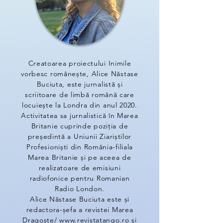
Creatoarea proiectului Inimile
vorbesc românește, Alice Năstase
Buciuta, este jurnalistă și
scriitoare de limbă română care
locuiește la Londra din anul 2020.
Activitatea sa jurnalistică în Marea
Britanie cuprinde poziția de
președintă a Uniunii Ziariștilor
Profesioniști din România-filiala
Marea Britanie și pe aceea de
realizatoare de emisiuni
radiofonice pentru Romanian
Radio London.
Alice Năstase Buciuta este și
redactora-șefa a revistei Marea
Dragoste/ www.revistatango.ro și