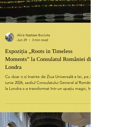
Alice Nastase Buciuta
Jun 29
3 min read
Expoziția „Roots in Timeless
Moments” la Consulatul României din
Londra
Cu doar o zi înainte de Ziua Universală a Iei, pe 23
iunie 2026, sediul Consulatului General al României
la Londra s-a transformat într-un spațiu magic, în
care trecutul și prezentul s-au contopit sub semnul
identității românești. Găzduit în cadrul vizionarei
inițiative „Mai mult decât un consulat, un Hub
Comunitar”, evenimentul „Roots in Timeless