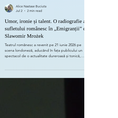
Alice Nastase Buciuta
Jul 2
2 min read
Umor, ironie și talent. O radiografie a
sufletului românesc în „Emigranții” de
Slawomir Mrożek
Teatrul românesc a revenit pe 21 iunie 2026 pe
scena londoneză, aducând în fața publicului un
spectacol de o actualitate dureroasă și tonică,
deopotrivă. Evenimentul, oferit de Pro Fusion Vox
Artis prin strădania Ilenei Sora, a propus piesa
„Emigranții” de Slawomir Mrożek, o operă
dramatică ce a rezonat profund cu experiența
celor aflați departe de casă. Sub adaptarea și
regia lui Sorin Misirianțu, spectacolul i-a adus pe
scena de la Jacksons Lane Theatre din Londra pe
actori