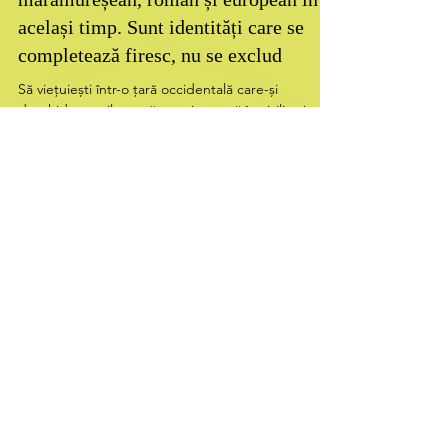
Jun 12
9 min read
Marius Turda: Un om poate fi
maramureșean, român și european în
același timp. Sunt identități care se
completează firesc, nu se exclud
Să viețuiești într-o țară occidentală care-și
deschide porțile ca să te primească în civilizația și,
adesea, bunăstarea ei, poate fi un mare noroc, o
binecuvântare, o șansă. Înseamnă, însă,
deopotrivă, să te rupi de rădăcinile tale, să trăiești
printre străini, să respecți reguli pe care nu le
înțelegi până la capăt, să îți frângi identitatea
încercând să te adaptezi la o altă cultură, să iei
viața de la început fără să te mai naști o dată. Să
vorbești ziua într-o limbă și,
Load video