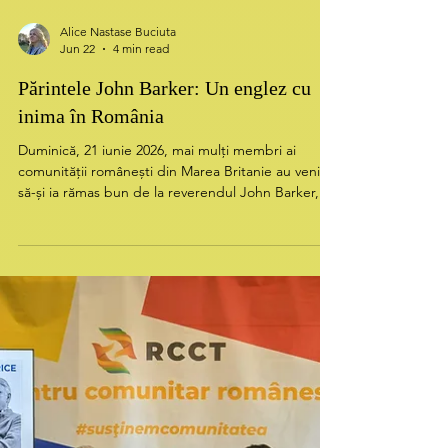
Alice Nastase Buciuta
Jun 22
4 min read
Părintele John Barker: Un englez cu
inima în România
Duminică, 21 iunie 2026, mai mulți membri ai
comunității românești din Marea Britanie au venit
să-și ia rămas bun de la reverendul John Barker,
care a susținut ultima sa slujbă în biserica All
Hallows by the Tower, cea mai veche biserică din
centrul Londrei. Începând din august, reverendul
John Barker va începe o nouă misiune, de această
dată în Italia, urmând să slujească la biserica
anglicană din Palermo. Probabil că este un pas
important în misiunea sa, dar, deopotrivă, un