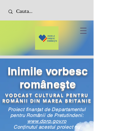
Inimile vorbesc
româneşte
VODCAST CULTURAL PENTRU
ROMÂNII DIN MAREA BRITANIE
Proiect finanțat de Departamentul
pentru Românii de Pretutindeni:
www.dprp.gov.ro
Conţinutul acestui proiect nu