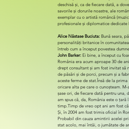
deschisă și, ca de fiecare dată, a doved
savorile și dorurile noastre, ale român
exemplar cu o artistă româncă (muzician
profesionale și diplomatice dedicate 
Alice Năstase Buciuta:
 Bună seara, pă
personalități britanice în comunitate
întreb cum a început povestea dumn
John Barker:
 Ei bine, a început cu fo
România era acum aproape 30 de ani,
drept consultant și am fost invitat să
de păsări și de porci, precum și a fa
aceste ferme de stat.Însă de la prima 
oricare alta pe care o cunoșteam. M-am
șase ori, de fiecare dată pentru una, d
am spus că, da, România este o țară î
timp.Timp de vreo opt ani am fost cân
Și, în 2004 am fost trimis oficial în
Probabil din cauza amintirii acelei 
stat acolo, mai întâi, o jumătate de a