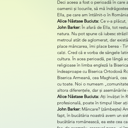
Deci aceea a fost o perioadă în care
oamenii și locurile, să mă îndrăgostes
Ella, pe care am întâlnit-o în România
Alice Năstase Buciuta:
 Ce v-a plăcut,
John Barker:
 În afară de Ella, tot res
natura. Nu pot spune că iubesc străzile
metroul atât de aglomerat, dar există 
place mâncarea, îmi place berea - Tim
calzi. Cred că e vorba de sângele latin 
cultura. În acea perioadă, pe lângă a
religioase în limba engleză la Biseric
îndeaproape cu Biserica Ortodoxă Româ
Biserica Armeană, cea Maghiară, cea 
cu toate. Noi o numeam „comunitatea 
altora diferențele, dar și asemănările 
Alice Năstase Buciuta:
 Ați învățat în
profesională, poate în timpul liber aț
John Barker:
 Mâncare? (zâmbește) Am
fapt, în bucătăria noastră avem un sis
bucătăria românească, ea este cea car
fac, de exemplu, cașcaval pane - și îm