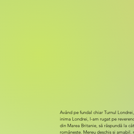
Având pe fundal chiar Turnul Londrei,
inima Londrei, l-am rugat pe reverend
din Marea Britanie, să răspundă la cât
românește. Mereu deschis și amabil, m