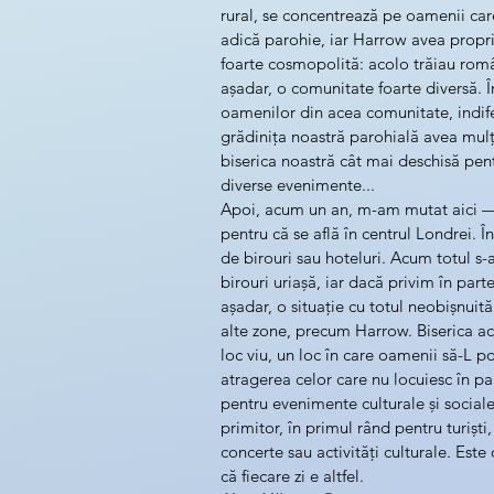
rural, se concentrează pe oamenii ca
adică parohie, iar Harrow avea propria
foarte cosmopolită: acolo trăiau români,
așadar, o comunitate foarte diversă. Î
oamenilor din acea comunitate, indife
grădinița noastră parohială avea mulți
biserica noastră cât mai deschisă pe
diverse evenimente...
Apoi, acum un an, m-am mutat aici — ș
pentru că se află în centrul Londrei. Î
de birouri sau hoteluri. Acum totul s-
birouri uriașă, iar dacă privim în pa
așadar, o situație cu totul neobișnuit
alte zone, precum Harrow. Biserica ac
loc viu, un loc în care oamenii să-L 
atragerea celor care nu locuiesc în pa
pentru evenimente culturale și social
primitor, în primul rând pentru turiști
concerte sau activități culturale. Este
că fiecare zi e altfel.