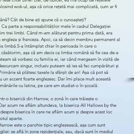
olosind wok-ul, așa că orice rețetă mai complicată, cum ar fi 
ână? Cât de bine ați spune că o cunoașteți?
. Ca parte a responsabilităților mele în cadrul Delegației 
im trei limbi. Când m-am alăturat pentru prima dată, era 
engleza și franceza. Apoi, ca să devin membru permanent al 
ia limbă.S-a întâmplat chiar în perioada în care o 
 căsătorim, așa că am decis ca limba română să fie cea de-a 
team să vorbesc cu familia ei, iar când mergeam în vizită de 
descurcam singur, inclusiv puteam să ies să fac cumpărături și 
 Primărie să plătesc taxele la sfârșit de an! Așa că pot să 
cu un accent foarte englezesc. Dar îmi place mult această 
emănările cu latina, pe care am studiat-o în școală.
într-o biserică din Harrow, o zonă în care trăiește o 
r acum ne aflăm altundeva, la biserica All Hallows by the 
 despre biserica în care ne aflăm acum și despre acest loc 
otul aparte.
arrow este o parohie tipic englezească, așa cum sunt 
gliei: se află în zone rezidențiale, sau, dacă sunt în mediul 