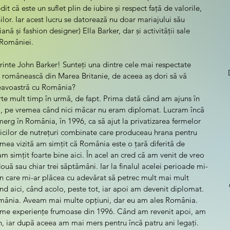
it că este un suflet plin de iubire și respect față de valorile, 
ilor. Iar acest lucru se datorează nu doar mariajului său 
ă și fashion designer) Ella Barker, dar și activității sale 
României.     
rinte John Barker! Sunteți una dintre cele mai respectate 
a românească din Marea Britanie, de aceea aș dori să vă 
eavoastră cu România?
arte mult timp în urmă, de fapt. Prima dată când am ajuns în 
 pe vremea când nici măcar nu eram diplomat. Lucram încă 
 merg în România, în 1996, ca să ajut la privatizarea fermelor 
bricilor de nutrețuri combinate care produceau hrana pentru 
mea vizită am simțit că România este o țară diferită de 
 simțit foarte bine aici. În acel an cred că am venit de vreo 
ouă sau chiar trei săptămâni. Iar la finalul acelei perioade mi-
n care mi-ar plăcea cu adevărat să petrec mult mai mult 
d aici, când acolo, peste tot, iar apoi am devenit diplomat. 
 România. Aveam mai multe opțiuni, dar eu am ales România. 
prime experiențe frumoase din 1996. Când am revenit apoi, am 
n, iar după aceea am mai mers pentru încă patru ani legați. 