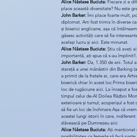
Alice Năstase Buciuta:
 Fiecare zi e dif
place această diversitate? Nu este gre
John Barker:
 Îmi place foarte mult, p
diplomat. Am fost trimis în diverse c
și biserici anglicane, așa că întâlne
găsesc activități care să fie interesan
același lucru și aici. Este minunat.
Alice Năstase Buciuta:
 Știu că aveți a
importantă, ați spus că s-au împlinit1
John Barker:
 Da, 1.350 de ani. Totul a
stareță a unei mănăstiri din Barking (a
a primit de la fratele ei, care era A
biserică chiar în acest loc.Prima biser
loc de rugăciune aici. La început a fo
timpul celui de-Al Doilea Război Mond
exterioare și turnul; acoperișul a fost 
să fie un loc de închinare.Așa că vrem
acestei lungi istorii în care, indifere
slăvească pe Dumnezeu aici.
Alice Năstase Buciuta:
 Ați menționat 
posibilitatea ca femeile să facă parte d