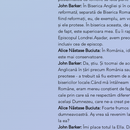
John Barker:
 În Biserica Angliei și în
reformată
, separată de Biserica Roman
fiind reformați, eu, de exemplu, am voi
și ele protese. În biserica aceasta, d
de fapt, este superioara mea. Eu îi ra
Episcopul Londrei.Așadar, avem preoți
inclusiv cea de episcop.
Alice Năstase Buciuta:
 În România, id
este mai conservatoare.
John Barker:
 Da, știu. Și tocmai de a
Anglicană în țări precum România sau
preotese - a trebuit să fiu extrem de a
bisericilor locale.Când mă întâlneam c
Române, eram mereu conștient de faptu
cale prin care să ne respectăm diferen
același Dumnezeu, care ne-a creat pe 
Alice Năstase Buciuta:
 Foarte frumos s
dumneavoastră. Aș vrea să revenim la E
la ea?
John Barker:
 Îmi place totul la Ella. 