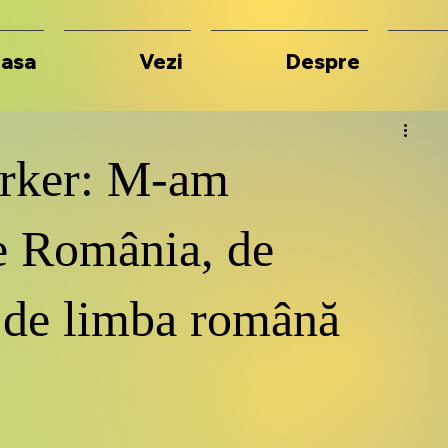
asa
Vezi
Despre
arker: M-am
de România, de
i de limba română