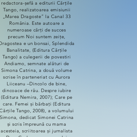
redactora-șefă a editurii Cărțile
Tango, realizatoarea emisiunii
„Marea Dragoste” la Canal 33
România. Este autoare a
numeroase cărți de succes
precum Noi suntem zeițe,
Dragostea e un bonsai, Splendida
Banalitate, (Editura Cărțile
Tango) a culegerii de povestiri
Andiamo, semnate alături de
Simona Catrina, a două volume
scrise în parteneriat cu Aurora
Liiceanu –Dincolo de bine,
dincoace de rău. Despre iubire
(Editura Nemira, 2007); Care pe
care. Femei și bărbați (Editura
Cărțile Tango, 2008), a volumului
Simona, dedicat Simonei Catrina
și scris împreună cu mama
acesteia, scriitoarea și jurnalista