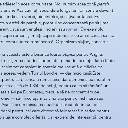
re trăiesc în acea comunitate. Noi numim acea zonă 
parish
, 
 ei arie.Așa cum ați spus, de-a lungul anilor, zona a devenit 
 indieni, evrei și, bineînțeles, și câțiva britanici. Era, 
ntr-o astfel de parohie, preotul se concentrează pe slujirea 
rent dacă sunt englezi, indieni sau 
români.De
 exemplu, 
 copii români și mulți copii indieni, iar eu am încercat să fac 
ntru comunitatea românească. Organizam slujbe, concerte, 
i aceasta este o biserică foarte 
atipică
 pentru Anglia, 
n trecut, zona era dens populată, plină de locuințe, fără clădiri 
a schimbat complet: în spatele meu se află o clădire de 
rtea aceea, vedem Turnul Londrei — dar nicio casă.Este, 
ă, pentru că biserica a rămas aici, dar oamenii s-au mutat în 
easta există de 1.350 de ani și, pentru ca ea să rămână un 
poată slăvi pe Dumnezeu, trebuie să ne concentrăm pe 
rohie — să-i încurajăm să vină aici pentru închinare sau 
e.Așa că acum misiunea noastră este să oferim un loc 
, dar și pentru cei care doresc să folosească biserica pentru 
 o slujire complet diferită, dar extrem de interesantă, pentru 