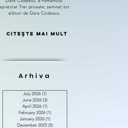
Dara Codescu, a romanului
epistolar Trei proaste, semnat tot
alături de Dara Codescu.
Citeşte mai mult
Arhiva
July 2026
(1)
1 post
June 2026
(3)
3 posts
April 2026
(1)
1 post
February 2026
(1)
1 post
January 2026
(1)
1 post
December 2025
(5)
5 posts