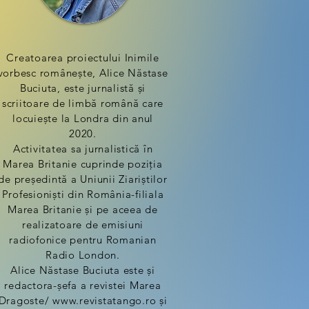
Creatoarea proiectului Inimile
vorbesc românește, Alice Năstase
Buciuta, este jurnalistă și
scriitoare de limbă română care
locuiește la Londra din anul
2020.
Activitatea sa jurnalistică în
Marea Britanie cuprinde poziția
de președintă a Uniunii Ziariștilor
Profesioniști din România-filiala
Marea Britanie și pe aceea de
realizatoare de emisiuni
radiofonice pentru Romanian
Radio London.
Alice Năstase Buciuta este și
redactora-șefa a revistei Marea
Dragoste/ www.revistatango.ro și