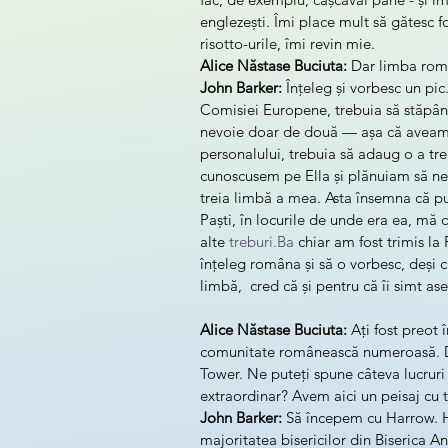
englezești. Îmi place mult să gătesc f
risotto-urile, îmi revin mie.
Alice Năstase Buciuta:
 Dar limba rom
John Barker:
 Înțeleg și vorbesc un pic
Comisiei Europene, trebuia să stăpân
nevoie doar de două — așa că aveam 
personalului, trebuia să adaug o a tre
cunoscusem pe Ella și plănuiam să ne
treia limbă a mea. Asta însemna că pu
Paști, în locurile de unde era ea, mă 
alte 
treburi.Ba
 chiar am fost trimis la
înțeleg româna și să o vorbesc, deși 
limbă,  cred că și pentru că îi simt as
Alice Năstase Buciuta:
 Ați fost preot 
comunitate românească numeroasă. Da
Tower. Ne puteți spune câteva lucruri
extraordinar? Avem aici un peisaj cu t
John Barker:
 Să începem cu Harrow. H
majoritatea bisericilor din Biserica An