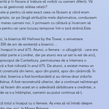
erită și în fiecare zi trebuie să vorbiți cu oameni diferiți. Vă 
u să gestionați atâtea relații?
oate și pentru că este exact ceea ce făceam și când eram 
apitale, iar pe lângă atribuțiile mele diplomatice, conduceam 
am mereu oameni noi, îi primeam cu căldură și încercam să 
te pentru cei care locuiau temporar într-o țară străină.Este 
ici, la biserica All Hallows by the Tower, o aniversare 
.350 de ani de existență a bisericii…
 început în anul 675. Atunci, o femeie - o călugăriță - care era 
stăzi parte a Londrei, dar pe atunci era un sat la est de aici), 
rhiepiscopul de Canterbury, permisiunea de a întemeia o 
ică a fost ridicată în anul 675. De atunci, a existat mereu un 
st construită din lemn, apoi din piatră, apoi din cărămidă. În 
ial, biserica a fost bombardată și au rămas doar zidurile 
distrus. A fost reconstruită ulterior, dar a continuat neîntrerupt 
 să facem din acest an o adevărată sărbătoare a credinței, a 
nt de ce s-a întâmplat, oamenii au putut continua să-L 
că totul a început cu o femeie. Aș vrea să vă întreb despre 
in cler, aici, în Marea Britanie.