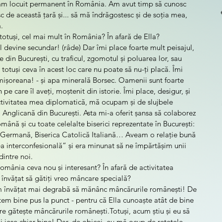
 am locuit permanent în România. Am avut timp să cunosc 
c de această țară și... să mă îndrăgostesc și de soția mea, 
.
 totuși, cel mai mult în România? În afară de Ella?
tul devine secundar! (râde) Dar îmi place foarte mult peisajul, 
 din București, cu traficul, zgomotul și poluarea lor, sau 
totuși ceva în acest loc care nu poate să nu-ți placă. Îmi 
ișoreana! - și apa minerală Borsec. Oamenii sunt foarte 
pe care îl aveți, moștenit din istorie. Îmi place, desigur, și 
ctivitatea mea diplomatică, mă ocupam și de slujbele 
a Anglicană din București. Asta mi-a oferit șansa să colaborez 
nă și cu toate celelalte biserici reprezentate în București: 
Germană, Biserica Catolică Italiană… Aveam o relație bună 
interconfesională” și era minunat să ne împărtășim unii 
dintre noi.
 România ceva nou și interesant? În afară de activitatea 
i învățat să gătiți vreo mâncare specială?
 învățat mai degrabă să mănânc mâncărurile românești! De 
tem bine pus la punct - pentru că Ella cunoaște atât de bine 
e gătește mâncărurile românești.Totuși, acum știu și eu să 
i iese chiar bine! Dar, de obicei, eu mă ocup de rețetele 