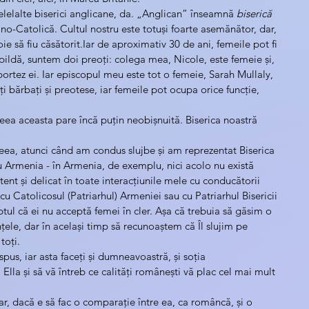
 celelalte biserici anglicane, da. „Anglican” înseamnă 
biserică 
o-Catolică. Cultul nostru este totuși foarte asemănător, dar, 
e să fiu căsătorit.Iar de aproximativ 30 de ani, femeile pot fi 
e pildă, suntem doi preoți: colega mea, Nicole, este femeie și, 
portez ei. Iar episcopul meu este tot o femeie, Sarah Mullaly, 
 bărbați și preotese, iar femeile pot ocupa orice funcție, 
eea aceasta pare încă puțin neobișnuită. Biserica noastră 
ceea, atunci când am condus slujbe și am reprezentat Biserica 
 Armenia - în Armenia, de exemplu, nici acolo nu există 
tent și delicat în toate interacțiunile mele cu conducătorii 
u Catolicosul (Patriarhul) Armeniei sau cu Patriarhul Bisericii 
l că ei nu acceptă femei în cler. Așa că trebuia să găsim o 
țele, dar în același timp să recunoaștem că Îl slujim pe 
toți.
pus, iar asta faceți și dumneavoastră, și soția 
lla și să vă întreb ce calități românești vă plac cel mai mult 
Dar, dacă e să fac o comparație între ea, ca româncă, și o 