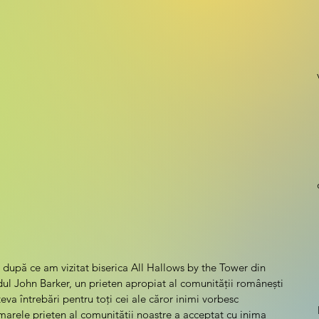
 după ce am vizitat biserica All Hallows by the Tower din 
ul John Barker, un prieten apropiat al comunității românești 
eva întrebări pentru toți cei ale căror inimi vorbesc 
arele prieten al comunității noastre a acceptat cu inima 