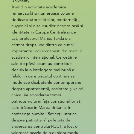
University.
Având o activitate academică 
remarcabilă și numeroase volume 
dedicate istoriei ideilor, modernității, 
eugeniei și discursurilor despre rasă și 
identitate în Europa Centrală și de 
Est, profesorul Marius Turda s-a 
afirmat drept una dintre cele mai 
importante voci românești din mediul 
academic internațional. Cercetările 
sale de până acum au contribuit 
decisiv la o înțelegere mai bună a 
felului în care trecutul continuă să 
modeleze dezbaterile contemporane 
despre apartenență, societate și valori 
civice, iar abordarea temei 
patriotismului în fața conaționalilor săi 
care trăiesc în Marea Britanie, în 
conferința numită "Reflecții istorice 
despre patriotism" prilejuită de 
aniversarea centrului RCCT, a fost o 
valoroasă ocazie de a explora modul 