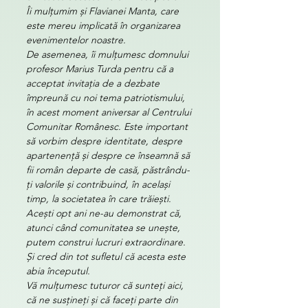
Îi mulțumim și Flavianei Manta, care 
este mereu implicată în organizarea 
evenimentelor noastre.
De asemenea, îi mulțumesc domnului 
profesor Marius Turda pentru că a 
acceptat invitația de a dezbate 
împreună cu noi tema patriotismului, 
în acest moment aniversar al Centrului 
Comunitar Românesc. Este important 
să vorbim despre identitate, despre 
apartenență și despre ce înseamnă să 
fii român departe de casă, păstrându-
ți valorile și contribuind, în același 
timp, la societatea în care trăiești.
Acești opt ani ne-au demonstrat că, 
atunci când comunitatea se unește, 
putem construi lucruri extraordinare. 
Și cred din tot sufletul că acesta este 
abia începutul.
Vă mulțumesc tuturor că sunteți aici, 
că ne susțineți și că faceți parte din 