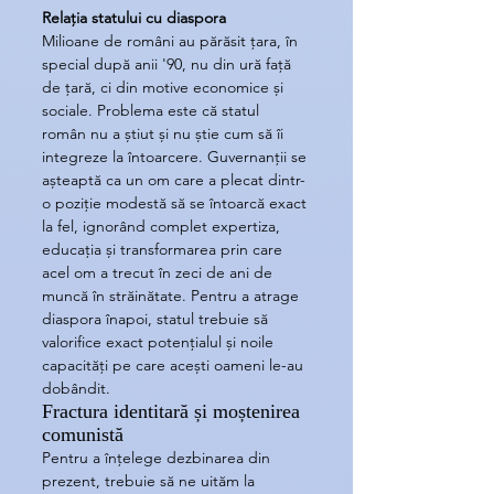
Relația statului cu diaspora
Milioane de români au părăsit țara, în 
special după anii '90, nu din ură față 
de țară, ci din motive economice și 
sociale. Problema este că statul 
român nu a știut și nu știe cum să îi 
integreze la întoarcere. Guvernanții se 
așteaptă ca un om care a plecat dintr-
o poziție modestă să se întoarcă exact 
la fel, ignorând complet expertiza, 
educația și transformarea prin care 
acel om a trecut în zeci de ani de 
muncă în străinătate. Pentru a atrage 
diaspora înapoi, statul trebuie să 
valorifice exact potențialul și noile 
capacități pe care acești oameni le-au 
dobândit.
Fractura identitară și moștenirea 
comunistă
Pentru a înțelege dezbinarea din 
prezent, trebuie să ne uităm la 