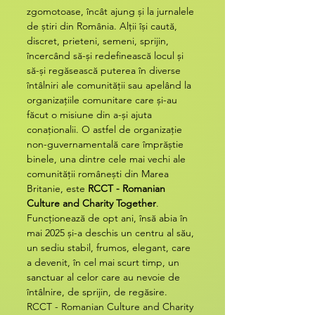
zgomotoase, încât ajung și la jurnalele 
de știri din România. Alții își caută, 
discret, prieteni, semeni, sprijin, 
încercând să-și redefinească locul și 
să-și regăsească puterea în diverse 
întâlniri ale comunității sau apelând la 
organizațiile comunitare care și-au 
făcut o misiune din a-și ajuta 
conaționalii. O astfel de organizație 
non-guvernamentală care împrăștie 
binele, una dintre cele mai vechi ale 
comunității românești din Marea 
Britanie, este 
RCCT - Romanian 
Culture and Charity Together
. 
Funcționează de opt ani, însă abia în 
mai 2025 și-a deschis un centru al său, 
un sediu stabil, frumos, elegant, care 
a devenit, în cel mai scurt timp, un 
sanctuar al celor care au nevoie de 
întâlnire, de sprijin, de regăsire.
RCCT - Romanian Culture and Charity 