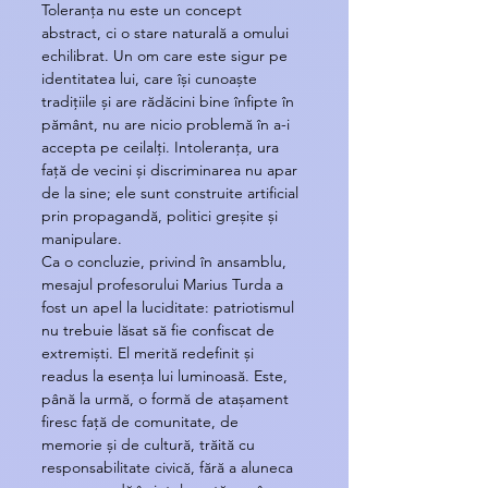
Toleranța nu este un concept 
abstract, ci o stare naturală a omului 
echilibrat. Un om care este sigur pe 
identitatea lui, care își cunoaște 
tradițiile și are rădăcini bine înfipte în 
pământ, nu are nicio problemă în a-i 
accepta pe ceilalți. Intoleranța, ura 
față de vecini și discriminarea nu apar 
de la sine; ele sunt construite artificial 
prin propagandă, politici greșite și 
manipulare.
Ca o concluzie, privind în ansamblu, 
mesajul profesorului Marius Turda a 
fost un apel la luciditate: patriotismul 
nu trebuie lăsat să fie confiscat de 
extremiști. El merită redefinit și 
readus la esența lui luminoasă. Este, 
până la urmă, o formă de atașament 
firesc față de comunitate, de 
memorie și de cultură, trăită cu 
responsabilitate civică, fără a aluneca 