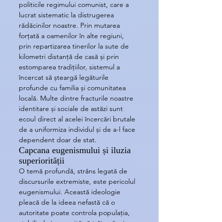
politicile regimului comunist, care a 
lucrat sistematic la distrugerea 
rădăcinilor noastre. Prin mutarea 
forțată a oamenilor în alte regiuni, 
prin repartizarea tinerilor la sute de 
kilometri distanță de casă și prin 
estomparea tradițiilor, sistemul a 
încercat să șteargă legăturile 
profunde cu familia și comunitatea 
locală. Multe dintre fracturile noastre 
identitare și sociale de astăzi sunt 
ecoul direct al acelei încercări brutale 
de a uniformiza individul și de a-l face 
dependent doar de stat.
Capcana eugenismului și iluzia 
superiorității
O temă profundă, strâns legată de 
discursurile extremiste, este pericolul 
eugenismului. Această ideologie 
pleacă de la ideea nefastă că o 
autoritate poate controla populația, 