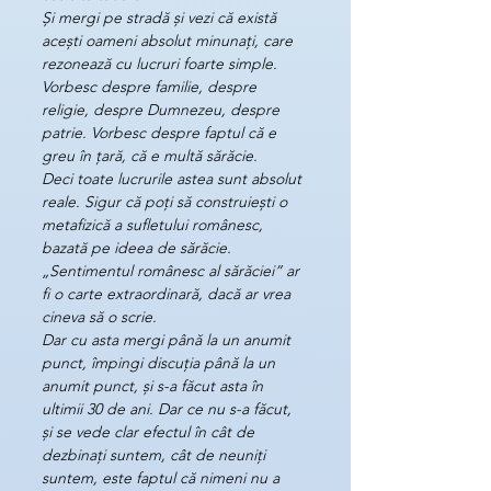
Și mergi pe stradă și vezi că există 
acești oameni absolut minunați, care 
rezonează cu lucruri foarte simple. 
Vorbesc despre familie, despre 
religie, despre Dumnezeu, despre 
patrie. Vorbesc despre faptul că e 
greu în țară, că e multă sărăcie.
Deci toate lucrurile astea sunt absolut 
reale. Sigur că poți să construiești o 
metafizică a sufletului românesc, 
bazată pe ideea de sărăcie. 
„Sentimentul românesc al sărăciei” ar 
fi o carte extraordinară, dacă ar vrea 
cineva să o scrie.
Dar cu asta mergi până la un anumit 
punct, împingi discuția până la un 
anumit punct, și s-a făcut asta în 
ultimii 30 de ani. Dar ce nu s-a făcut, 
și se vede clar efectul în cât de 
dezbinați suntem, cât de neuniți 
suntem, este faptul că nimeni nu a 