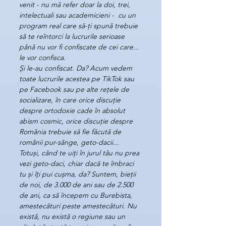
venit - nu mă refer doar la doi, trei, 
intelectuali sau academicieni -  cu un 
program real care să-ți spună trebuie 
să te reîntorci la lucrurile serioase 
până nu vor fi confiscate de cei care... 
le vor confisca.
Și le-au confiscat. Da? Acum vedem 
toate lucrurile acestea pe TikTok sau 
pe Facebook sau pe alte rețele de 
socializare, în care orice discuție 
despre ortodoxie cade în absolut 
abism cosmic, orice discuție despre 
România trebuie să fie făcută de 
românii pur-sânge, geto-dacii... 
Totuși, când te uiți în jurul tău nu prea 
vezi geto-daci, chiar dacă te îmbraci 
tu și îți pui cușma, da? Suntem, bieții 
de noi, de 3.000 de ani sau de 2.500 
de ani, ca să începem cu Burebista, 
amestecături peste amestecături. Nu 
există, nu există o regiune sau un 