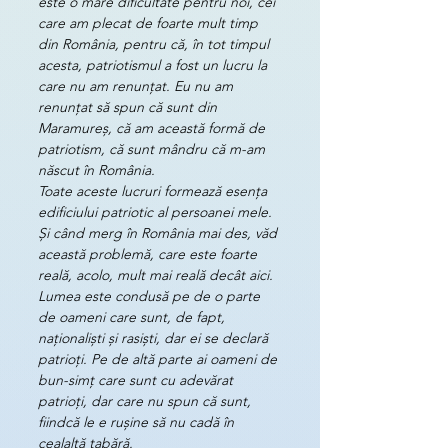
este o mare dificultate pentru noi, cei 
care am plecat de foarte mult timp 
din România, pentru că, în tot timpul 
acesta, patriotismul a fost un lucru la 
care nu am renunțat. Eu nu am 
renunțat să spun că sunt din 
Maramureș, că am această formă de 
patriotism, că sunt mândru că m-am 
născut în România.
Toate aceste lucruri formează esența 
edificiului patriotic al persoanei mele. 
Și când merg în România mai des, văd 
această problemă, care este foarte 
reală, acolo, mult mai reală decât aici. 
Lumea este condusă pe de o parte 
de oameni care sunt, de fapt, 
naționaliști și rasiști, dar ei se declară 
patrioți. Pe de altă parte ai oameni de 
bun-simț care sunt cu adevărat 
patrioți, dar care nu spun că sunt, 
fiindcă le e rușine să nu cadă în 
cealaltă tabără.