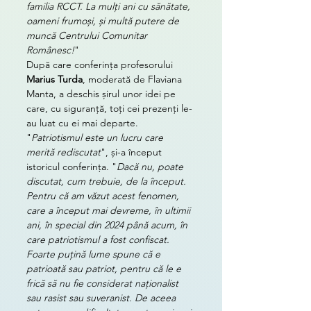
familia RCCT. La mulți ani cu sănătate, 
oameni frumoși, și multă putere de 
muncă Centrului Comunitar 
Românesc!
"
După care conferința profesorului 
Marius Turda
, moderată de Flaviana 
Manta, a deschis șirul unor idei pe 
care, cu siguranță, toți cei prezenți le-
au luat cu ei mai departe.
"
Patriotismul este un lucru care 
merită rediscutat
", și-a început 
istoricul conferința. "
Dacă nu, poate 
discutat, cum trebuie, de la început. 
Pentru că am văzut acest fenomen, 
care a început mai devreme, în ultimii 
ani, în special din 2024 până acum, în 
care patriotismul a fost confiscat.
Foarte puțină lume spune că e 
patrioată sau patriot, pentru că le e 
frică să nu fie considerat naționalist 
sau rasist sau suveranist. De aceea 