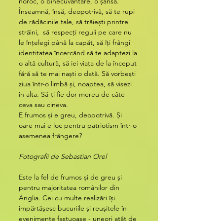
noroc, o binecuvântare, o șansă. 
Înseamnă, însă, deopotrivă, să te rupi 
de rădăcinile tale, să trăiești printre 
străini,  să respecți reguli pe care nu 
le înțelegi până la capăt, să îți frângi 
identitatea încercând să te adaptezi la 
o altă cultură, să iei viața de la început 
fără să te mai naști o dată. Să vorbești 
ziua într-o limbă și, noaptea, să visezi 
în alta. Să-ți fie dor mereu de câte 
ceva sau cineva.
E frumos și e greu, deopotrivă. Și 
oare mai e loc pentru patriotism într-o 
asemenea frângere?
Fotografii de Sebastian Orel
Este la fel de frumos și de greu și 
pentru majoritatea românilor din 
Anglia. Cei cu multe realizări își 
împărtășesc bucuriile și reușitele în 
evenimente fastuoase - uneori atât de 