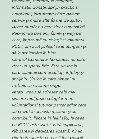
persoane, oferindu-le alimente, 
informații, donații, sprijin practic și 
emoțional, îndrumare către diverse 
servicii și multe alte forme de ajutor. 
Acest număr nu este doar o statistică. 
Reprezintă oameni, familii și vieți pe 
care, împreună cu colegii și voluntarii 
RCCT, am avut prilejul să le atingem și 
să le schimbăm în bine.
Centrul Comunitar Românesc nu este 
doar un spațiu fizic. Este un loc în 
care oamenii sunt ascultați, înțeleși și 
sprijiniți. Un loc în care nimeni nu 
trebuie să se simtă singur.
Astăzi, vreau să adresez cele mai 
sincere mulțumiri colegilor mei, 
voluntarilor și tuturor partenerilor care 
au crezut în această misiune și au 
contribuit, fiecare în felul său, la ceea 
ce RCCT este astăzi. Fără implicarea, 
răbdarea și dedicarea voastră, nimic 
din toate acestea nu ar fi fost posibil. 