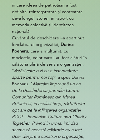
în care ideea de patriotism a fost 
definită, reinterpretată și contestată 
de-a lungul istoriei, în raport cu 
memoria colectivă și identitatea 
națională.
Cuvântul de deschidere i-a aparținut 
fondatoarei organizației, 
Dorina 
Poenaru
, care a mulțumit, cu 
modestie, celor care i-au fost alături în 
călătoria plină de sens a organizației.
"
Astăzi este o zi cu o însemnătate 
aparte pentru noi toți
" a spus Dorina 
Poenaru. "
Marcăm împreună un an 
de la deschiderea primului Centru 
Comunitar Românesc din Marea 
Britanie și, în același timp, sărbătorim 
opt ani de la înființarea organizației 
RCCT - Romanian Culture and Charity 
Together. Privind în urmă, îmi dau 
seama că această călătorie nu a fost 
doar despre a construi o organizație, 