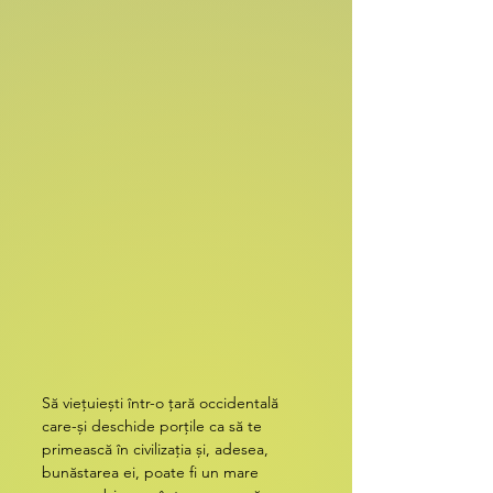
Să viețuiești într-o țară occidentală 
care-și deschide porțile ca să te 
primească în civilizația și, adesea, 
bunăstarea ei, poate fi un mare 