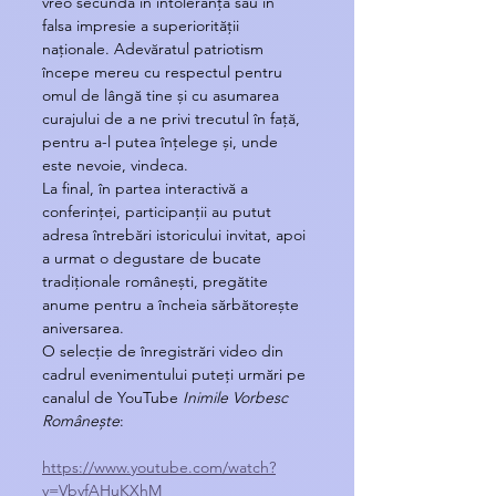
vreo secundă în intoleranță sau în 
falsa impresie a superiorității 
naționale. Adevăratul patriotism 
începe mereu cu respectul pentru 
omul de lângă tine și cu asumarea 
curajului de a ne privi trecutul în față, 
pentru a-l putea înțelege și, unde 
este nevoie, vindeca.
La final, în partea interactivă a 
conferinței, participanții au putut 
adresa întrebări istoricului invitat, apoi 
a urmat o degustare de bucate 
tradiționale românești, pregătite 
anume pentru a încheia sărbătorește 
aniversarea.
O selecție de înregistrări video din 
cadrul evenimentului puteți urmări pe 
canalul de YouTube 
Inimile Vorbesc 
Românește
:
https://www.youtube.com/watch?
v=VbvfAHuKXhM