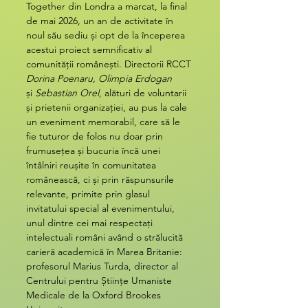
Together din Londra a marcat, la final 
de mai 2026, un an de activitate în 
noul său sediu și opt de la începerea 
acestui proiect semnificativ al 
comunității românești. Directorii RCCT 
Dorina Poenaru, Olimpia Erdogan 
și
 Sebastian Orel
, alături de voluntarii 
și prietenii organizației, au pus la cale 
un eveniment memorabil, care să le 
fie tuturor de folos nu doar prin 
frumusețea și bucuria încă unei 
întâlniri reușite în comunitatea 
românească, ci și prin răspunsurile 
relevante, primite prin glasul 
invitatului special al evenimentului, 
unul dintre cei mai respectați 
intelectuali români având o strălucită 
carieră academică în Marea Britanie: 
profesorul Marius Turda, director al 
Centrului pentru Științe Umaniste 
Medicale de la Oxford Brookes 