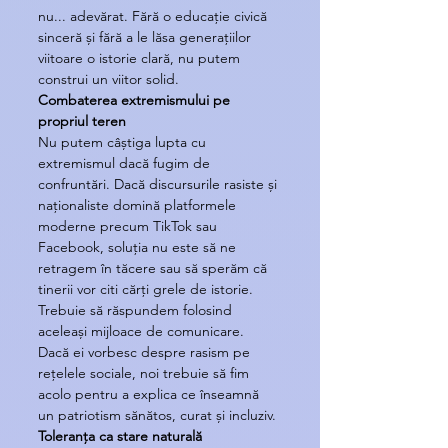
nu... adevărat. Fără o educație civică 
sinceră și fără a le lăsa generațiilor 
viitoare o istorie clară, nu putem 
construi un viitor solid.
Combaterea extremismului pe 
propriul teren
Nu putem câștiga lupta cu 
extremismul dacă fugim de 
confruntări. Dacă discursurile rasiste și 
naționaliste domină platformele 
moderne precum TikTok sau 
Facebook, soluția nu este să ne 
retragem în tăcere sau să sperăm că 
tinerii vor citi cărți grele de istorie. 
Trebuie să răspundem folosind 
aceleași mijloace de comunicare. 
Dacă ei vorbesc despre rasism pe 
rețelele sociale, noi trebuie să fim 
acolo pentru a explica ce înseamnă 
un patriotism sănătos, curat și incluziv.
Toleranța ca stare naturală