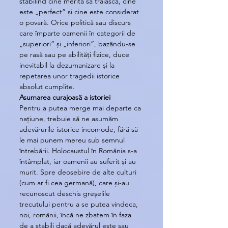
stabilind cine merită să trăiască, cine 
este „perfect” și cine este considerat 
o povară. Orice politică sau discurs 
care împarte oamenii în categorii de 
„superiori” și „inferiori”, bazându-se 
pe rasă sau pe abilități fizice, duce 
inevitabil la dezumanizare și la 
repetarea unor tragedii istorice 
absolut cumplite.
Asumarea curajoasă a istoriei
Pentru a putea merge mai departe ca 
națiune, trebuie să ne asumăm 
adevărurile istorice incomode, fără să 
le mai punem mereu sub semnul 
întrebării. Holocaustul în România s-a 
întâmplat, iar oamenii au suferit și au 
murit. Spre deosebire de alte culturi 
(cum ar fi cea germană), care și-au 
recunoscut deschis greșelile 
trecutului pentru a se putea vindeca, 
noi, românii, încă ne zbatem în faza 
de a stabili dacă adevărul este sau 