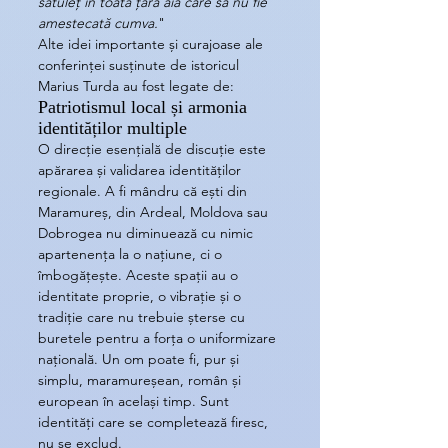
sătuleț în toată țara aia care să nu fie 
amestecată cumva.
"
Alte idei importante și curajoase ale 
conferinței susținute de istoricul 
Marius Turda au fost legate de:
Patriotismul local și armonia 
identităților multiple
O direcție esențială de discuție este 
apărarea și validarea identităților 
regionale. A fi mândru că ești din 
Maramureș, din Ardeal, Moldova sau 
Dobrogea nu diminuează cu nimic 
apartenența la o națiune, ci o 
îmbogățește. Aceste spații au o 
identitate proprie, o vibrație și o 
tradiție care nu trebuie șterse cu 
buretele pentru a forța o uniformizare 
națională. Un om poate fi, pur și 
simplu, maramureșean, român și 
european în același timp. Sunt 
identități care se completează firesc, 
nu se exclud.