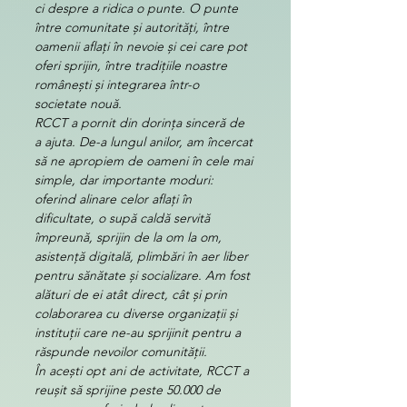
ci despre a ridica o punte. O punte 
între comunitate și autorități, între 
oamenii aflați în nevoie și cei care pot 
oferi sprijin, între tradițiile noastre 
românești și integrarea într-o 
societate nouă.
RCCT a pornit din dorința sinceră de 
a ajuta. De-a lungul anilor, am încercat 
să ne apropiem de oameni în cele mai 
simple, dar importante moduri: 
oferind alinare celor aflați în 
dificultate, o supă caldă servită 
împreună, sprijin de la om la om, 
asistență digitală, plimbări în aer liber 
pentru sănătate și socializare. Am fost 
alături de ei atât direct, cât și prin 
colaborarea cu diverse organizații și 
instituții care ne-au sprijinit pentru a 
răspunde nevoilor comunității.
În acești opt ani de activitate, RCCT a 
reușit să sprijine peste 50.000 de 