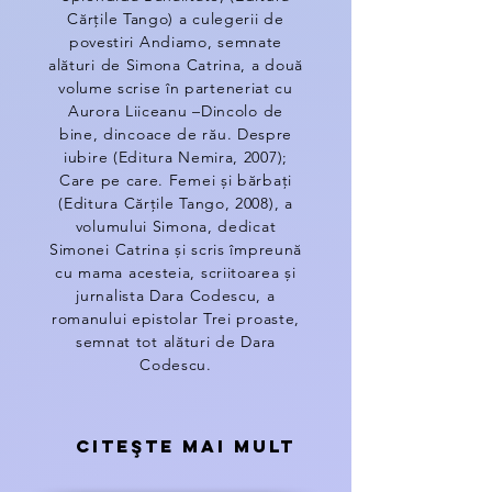
Cărțile Tango) a culegerii de
povestiri Andiamo, semnate
alături de Simona Catrina, a două
volume scrise în parteneriat cu
Aurora Liiceanu –Dincolo de
bine, dincoace de rău. Despre
iubire (Editura Nemira, 2007);
Care pe care. Femei și bărbați
(Editura Cărțile Tango, 2008), a
volumului Simona, dedicat
Simonei Catrina și scris împreună
cu mama acesteia, scriitoarea și
jurnalista Dara Codescu, a
romanului epistolar Trei proaste,
semnat tot alături de Dara
Codescu.
Citeşte mai mult