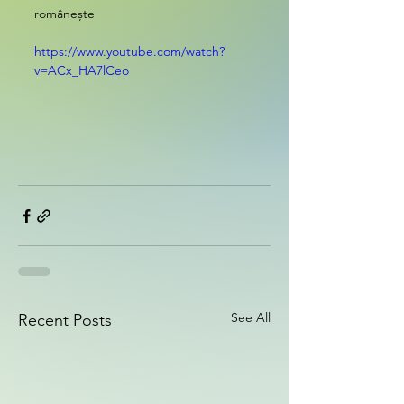
românește
https://www.youtube.com/watch?
v=ACx_HA7lCeo
See All
Recent Posts