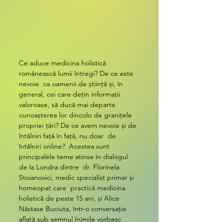
Ce aduce medicina holistică 
românească lumii întregi? De ce este 
nevoie  ca oamenii de știință și, în 
general, cei care dețin informații  
valoroase, să ducă mai departe 
cunoașterea lor dincolo de granițele  
propriei țări? De ce avem nevoie și de 
întâlniri față în față, nu doar  de 
întâlniri online?  Acestea sunt 
principalele teme atinse în dialogul 
de la Londra dintre  dr. Florinela 
Stoianovici, medic specialist primar și 
homeopat care  practică medicina 
holistică de peste 15 ani, și Alice 
Năstase Buciuta, într-o conversație 
aflată sub semnul Inimile vorbesc 