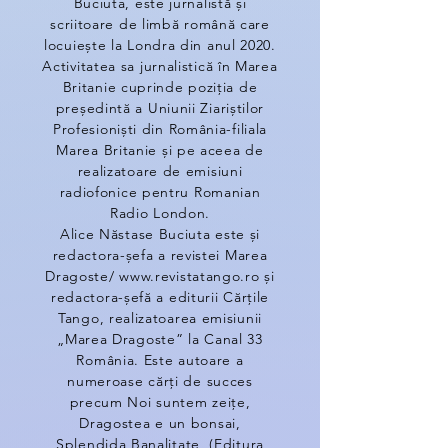
Buciuta, este jurnalistă și
scriitoare de limbă română care
locuiește la Londra din anul 2020.
Activitatea sa jurnalistică în Marea
Britanie cuprinde poziția de
președintă a Uniunii Ziariștilor
Profesioniști din România-filiala
Marea Britanie și pe aceea de
realizatoare de emisiuni
radiofonice pentru Romanian
Radio London.
Alice Năstase Buciuta este și
redactora-șefa a revistei Marea
Dragoste/ www.revistatango.ro și
redactora-șefă a editurii Cărțile
Tango, realizatoarea emisiunii
„Marea Dragoste” la Canal 33
România. Este autoare a
numeroase cărți de succes
precum Noi suntem zeițe,
Dragostea e un bonsai,
Splendida Banalitate, (Editura